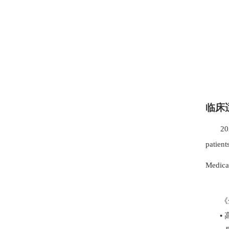
临床
20
patient
Medica
《
•