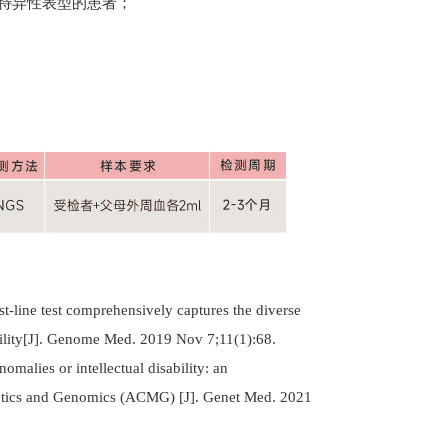
特异性表型的患者；
-line test comprehensively captures the diverse
ability[J]. Genome Med. 2019 Nov 7;11(1):68.
malies or intellectual disability: an
netics and Genomics (ACMG) [J]. Genet Med. 2021