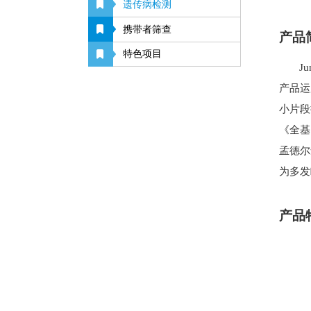
遗传病检测
携带者筛查
产品
特色项目
J
产品运
小片段
《全基
孟德尔
为多发
产品