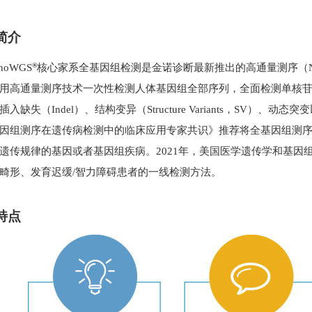
简介
®
unoWGS
核心家系全基因组检测是金诺诊断最新推出的高通量测序（
用高通量测序技术一次性检测人体基因组全部序列，全面检测单核
插入缺失（
Indel
）、结构变异（
Structure Variants
，
SV
）、动态突变
因组测序在遗传病检测中的临床应用专家共识》推荐将全基因组测
遗传规律的基因或者基因组疾病。
2021
年，美国医学遗传学和基因
畸形、发育迟缓
/
智力障碍患者的一线检测方法。
特点