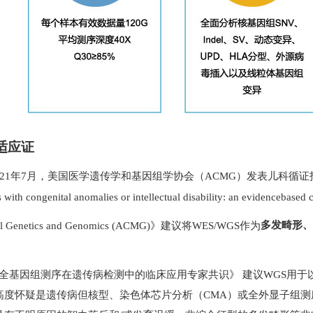
适应证
21
年
7
月，美国医学遗传学和基因组学协会（
ACMG
）发表儿科循证
s with congenital anomalies or intellectual disability: an evidencebased 
l Genetics and Genomics (ACMG)
》建议将
WES/WGS
作为
多发畸形、
全基因组测序在遗传病检测中的临床应用专家共识》
建议
WGS
用于
高度怀疑是遗传病但核型、染色体芯片分析（
CMA
）或全外显子组测