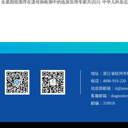
]
全基因组测序在遗传病检测中的临床应用专家共识
[J].
中华儿科杂志
地址：浙江省杭州市
电话：4000-919-220
信息部邮箱：it@junoge
客服邮箱：diagnostics@
邮编：310018