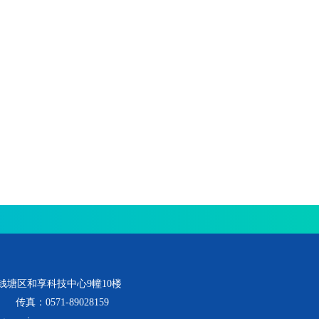
钱塘区和享科技中心9幢10楼
传真：0571-89028159